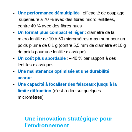
Une 
performance
 démultipliée
 : 
efficacité 
de couplage
supérieur
e
 à 70 % avec des fibres micro 
lentillées
,
contre 40 % avec des fibres 
nues
Un format
 plus compact
 et léger
 : 
d
iamètre
de la 
micro-lentille
 de 
10 
à 5
0 micromètres maximum
 pour un 
poids plume de
0.1
g
 (contre
 5,5 mm
 de diamètre
 et
10 g 
de poids pour 
une 
lentille classique)
Un coût 
plus abordable
: 
– 40 %
 par rapport à des 
lentilles
 classiques
Une maintenance
 optimisée
 et
 une
 durabilité 
accrue 
Une c
apacité à 
focaliser 
des 
faisceau
x 
jusqu’à la 
limite diffraction
(
c’est-à-dire sur
q
uel
ques 
micromètres)
Une innovation stratégique pour 
l’environnement