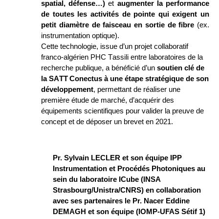
spatial, défense…)
 et 
augmenter la performance 
de toutes les activités de pointe qui exigent un 
petit diamètre de faisceau en sortie de fibre
 (ex. 
instrumentation optique). 
Cette technologie, issue d
’un projet collaboratif 
franco-algérien
 PHC Tassili entre laboratoires de la 
recherche publique
, a bénéficié d’un 
soutien clé de 
la SATT
Conectus
 à une étape stratégique de son 
développement
, permettant de
 réaliser une 
première étude de marché, d’acquérir des 
équipements scientifiques pour valider la preuve de 
concept et de déposer un brevet en
 2021.
Pr. Sylvain LECLER et son équipe IPP 
Instrumentation 
et
 Proc
édés
Photoniques 
au 
sein du laboratoire 
ICube
(INSA 
Strasbourg/
Unistra
/CNRS)
 en collaboration 
avec ses partenaires le Pr. 
Nacer
 Eddine 
DEMAGH et son équipe (IOMP-UFAS Sétif 1)