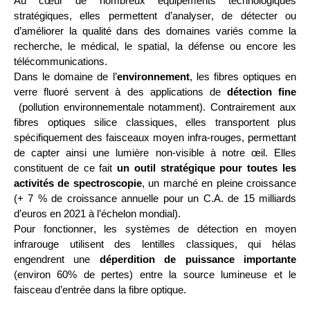
Au
 cœur de nombreux équipements technologiques 
stratégiques, 
elles permettent d’
analyser, 
de 
détecter
 ou 
d’
améliorer la qualité 
dans des domaines variés comme la 
recherche, le médical, le spatial
, la défense
 ou encore les 
télécommunications.
Dans le domaine de l’
environnement
, 
l
es 
fibres optiques en 
verre fluoré
servent
 à 
des applications de 
détection fine
(pollution
 environnementale
 notamment)
. 
Contrairement aux 
fibres optiques silice classiques, e
lles
 transporte
nt
 plus 
spécifiquement
 des faisceaux 
moyen 
infra-rouges
, permettant 
de capter ainsi une lumière non-visible à notre œil
. 
Elles 
constituent de ce fait 
un
outil stratégique pour toutes les 
activités de spectroscopie
, un marché en pleine croissance 
(+ 7 % de croissance annuelle pour un C.A. de 15 milliards
d’euros
 en 2021 à l’échelon mondial).
Pour fonctionner, 
les systèmes de détection
 en moyen 
infrarouge
 utilisent des lentilles classiques
, 
qui hélas 
engendrent une 
déperdition de puissance
 importante
(
environ
60% de pertes
)
 entre la source
 lumineuse
 et 
le
faisceau 
d’entrée 
dans la fibre optique
.