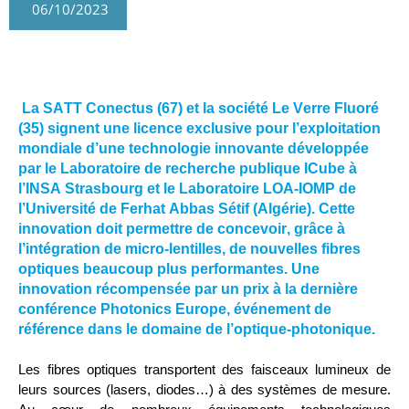
06/10/2023
La SATT
Conectus
 (67)
 et 
la société Le Verre Fluoré 
(35)
signent
 une licence exclusive pour l’exploitation
mondiale
d
’une
 technologie 
innovante
 développée 
par 
le
L
aboratoire de recherche 
publique
ICube
 à 
l’INSA Strasbourg
et 
le Laboratoire LOA-IOMP de 
l’Université de Ferhat Abbas Sétif (Algérie)
.
Cette 
innovation doit permettre de concevoir
, grâce à 
l’intégration de 
micro-lentilles
,
 de
 nouvelles
 fibres 
optiques 
beaucoup plus
performantes
.
Une 
innovation récompensée 
par un prix à la 
dernière 
conférence Photonics Europe, 
événement de 
référence
dans le domaine de l’optique-photonique.
Les fibres optiques transporte
nt
des faisceaux lumineux de 
leur
s
 source
s
 (laser
s
, 
diodes
…) à des systèmes de mesure. 