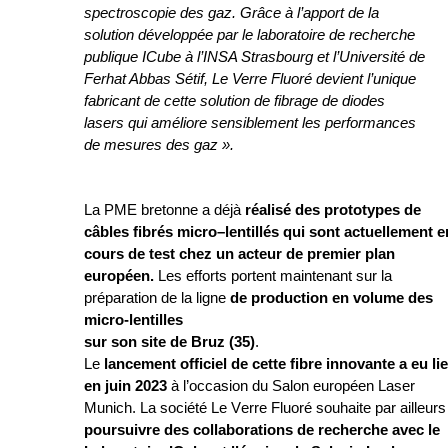
spectroscopie des gaz. Grâce à l’apport de la 
solution développée par le laboratoire de recherche 
publique 
ICube
 à l’INSA Strasbourg et l’Université de 
Ferhat Abbas Sétif, Le Verre Fluoré devient l’unique 
fabricant de cette solution de fibrage de diodes 
lasers qui améliore sensiblement les performances 
de mesures des gaz
».
L
a PME
 bretonne
a
 déjà
réalisé des prototypes de
câble
s
 fibré
s
micro
–
lentillé
s
 qui sont 
actuellement en
cours
 de test
 chez un acteur de premier plan 
européen.
Les efforts portent maintenant sur la 
préparation de
la ligne
de
 production 
en volume 
des 
micro-lentilles
sur son site de Bruz (35)
. 
Le 
lancement officiel de cette fibre innovante 
a eu lie
en
 juin 2023
 à l’occasion du Salon européen Laser 
Munich. La société Le Verre 
poursuivre des collaborations de recherche avec le 