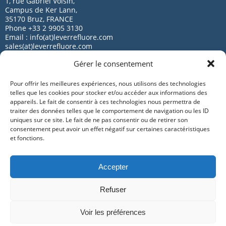
1, rue Gabriel Voisin,
Campus de Ker Lann,
35170 Bruz, FRANCE
Phone +33 2 9905 3130
Email : info(at)leverrefluore.com
sales(at)leverrefluore.com
Gérer le consentement
Pour offrir les meilleures expériences, nous utilisons des technologies
telles que les cookies pour stocker et/ou accéder aux informations des
appareils. Le fait de consentir à ces technologies nous permettra de
traiter des données telles que le comportement de navigation ou les ID
uniques sur ce site. Le fait de ne pas consentir ou de retirer son
consentement peut avoir un effet négatif sur certaines caractéristiques
© Le Verre Fluoré – All rights reserved
et fonctions.
Sitemap
Accepter
Legal Terms
Refuser
Credits
Contact
Voir les préférences