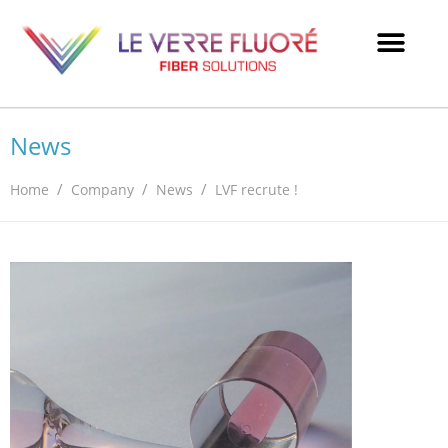
News
/
/
/
Home
Company
News
LVF recrute !